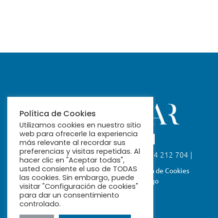
Política de Cookies
Utilizamos cookies en nuestro sitio
web para ofrecerle la experiencia
más relevante al recordar sus
preferencias y visitas repetidas. Al
Calle Fabiola, 26. 41004 Sevilla | 954 212 704 |
hacer clic en "Aceptar todas",
ribamar@ribamar.org
usted consiente el uso de TODAS
Aviso Legal
Política de Privacidad
Política de Cookies
las cookies. Sin embargo, puede
Términos y Condiciones de Pago
visitar "Configuración de cookies"
para dar un consentimiento
controlado.