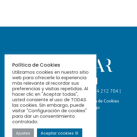
Política de Cookies
Utilizamos cookies en nuestro sitio
web para ofrecerle la experiencia
más relevante al recordar sus
preferencias y visitas repetidas. Al
Calle Fabiola, 26. 41004 Sevilla | 954 212 704 |
hacer clic en "Aceptar todas",
ribamar@ribamar.org
usted consiente el uso de TODAS
Aviso Legal
Política de Privacidad
Política de Cookies
las cookies. Sin embargo, puede
Términos y Condiciones de Pago
visitar "Configuración de cookies"
para dar un consentimiento
controlado.
Ajustes
Aceptar cookies 🍪