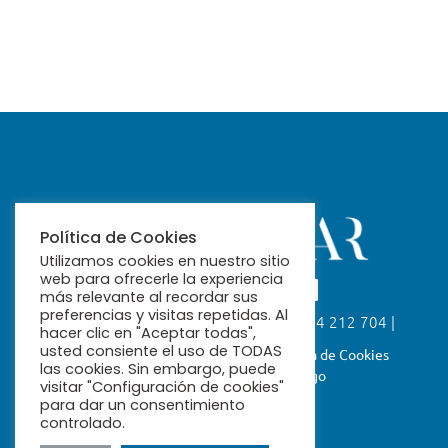
Política de Cookies
Utilizamos cookies en nuestro sitio
web para ofrecerle la experiencia
más relevante al recordar sus
preferencias y visitas repetidas. Al
Calle Fabiola, 26. 41004 Sevilla | 954 212 704 |
hacer clic en "Aceptar todas",
ribamar@ribamar.org
usted consiente el uso de TODAS
Aviso Legal
Política de Privacidad
Política de Cookies
las cookies. Sin embargo, puede
Términos y Condiciones de Pago
visitar "Configuración de cookies"
para dar un consentimiento
controlado.