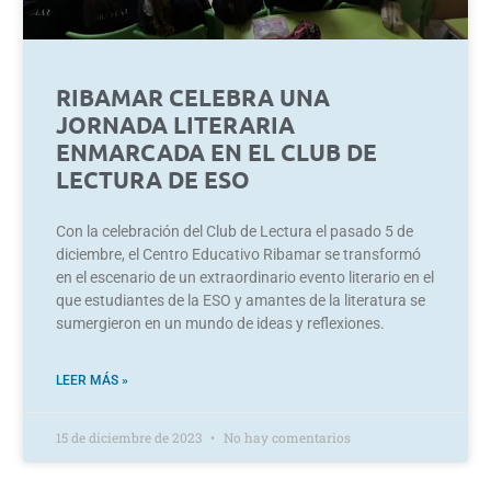
RIBAMAR CELEBRA UNA
JORNADA LITERARIA
ENMARCADA EN EL CLUB DE
LECTURA DE ESO
Con la celebración del Club de Lectura el pasado 5 de
diciembre, el Centro Educativo Ribamar se transformó
en el escenario de un extraordinario evento literario en el
que estudiantes de la ESO y amantes de la literatura se
sumergieron en un mundo de ideas y reflexiones.
LEER MÁS »
15 de diciembre de 2023
No hay comentarios