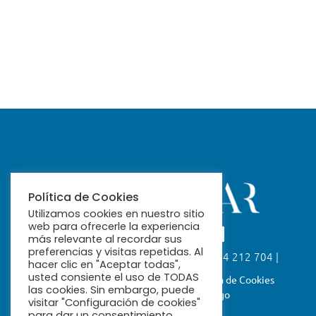
Política de Cookies
Utilizamos cookies en nuestro sitio
web para ofrecerle la experiencia
más relevante al recordar sus
preferencias y visitas repetidas. Al
Calle Fabiola, 26. 41004 Sevilla | 954 212 704 |
hacer clic en "Aceptar todas",
ribamar@ribamar.org
usted consiente el uso de TODAS
Aviso Legal
Política de Privacidad
Política de Cookies
las cookies. Sin embargo, puede
Términos y Condiciones de Pago
visitar "Configuración de cookies"
para dar un consentimiento