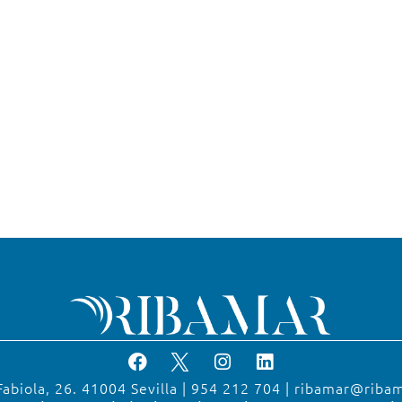
Fabiola, 26. 41004 Sevilla | 954 212 704 | ribamar@riba