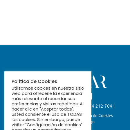
Política de Cookies
Utilizamos cookies en nuestro sitio
web para ofrecerle la experiencia
más relevante al recordar sus
preferencias y visitas repetidas. Al
Calle Fabiola, 26. 41004 Sevilla | 954 212 704 |
hacer clic en "Aceptar todas",
ribamar@ribamar.org
usted consiente el uso de TODAS
Aviso Legal
Política de Privacidad
Política de Cookies
las cookies. Sin embargo, puede
Términos y Condiciones de Pago
visitar "Configuración de cookies"