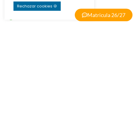
Rechazar cookies 🍪
Matricula 26/27
Calle Fabiola, 26. 41004 Sevilla | 954 212 704 |
ribamar@ribamar.org
Aviso Legal
Política de Privacidad
Política de Cookies
Términos y Condiciones de Pago