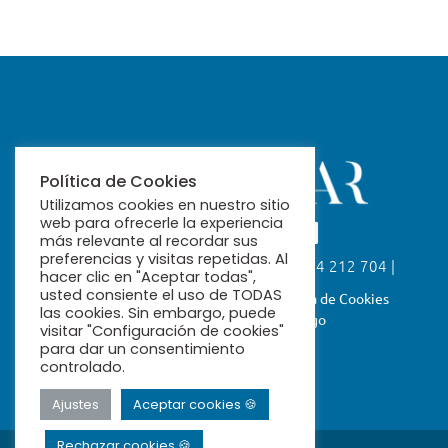
Política de Cookies
Utilizamos cookies en nuestro sitio
web para ofrecerle la experiencia
más relevante al recordar sus
preferencias y visitas repetidas. Al
Calle Fabiola, 26. 41004 Sevilla | 954 212 704 |
hacer clic en "Aceptar todas",
ribamar@ribamar.org
usted consiente el uso de TODAS
Aviso Legal
Política de Privacidad
Política de Cookies
las cookies. Sin embargo, puede
Términos y Condiciones de Pago
visitar "Configuración de cookies"
para dar un consentimiento
controlado.
Ajustes
Aceptar cookies 🍪
Rechazar cookies 🍪