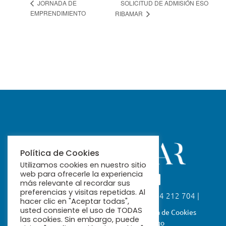
SOLICITUD DE ADMISIÓN ESO
JORNADA DE
EMPRENDIMIENTO
RIBAMAR
Política de Cookies
Utilizamos cookies en nuestro sitio
web para ofrecerle la experiencia
más relevante al recordar sus
preferencias y visitas repetidas. Al
Calle Fabiola, 26. 41004 Sevilla | 954 212 704 |
hacer clic en "Aceptar todas",
ribamar@ribamar.org
usted consiente el uso de TODAS
Aviso Legal
Política de Privacidad
Política de Cookies
las cookies. Sin embargo, puede
Términos y Condiciones de Pago