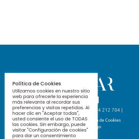
Política de Cookies
Utilizamos cookies en nuestro sitio
web para ofrecerle la experiencia
más relevante al recordar sus
preferencias y visitas repetidas. Al
Calle Fabiola, 26. 41004 Sevilla | 954 212 704 |
hacer clic en "Aceptar todas",
ribamar@ribamar.org
usted consiente el uso de TODAS
Aviso Legal
Política de Privacidad
Política de Cookies
las cookies. Sin embargo, puede
Términos y Condiciones de Pago
visitar "Configuración de cookies"
para dar un consentimiento