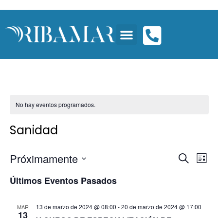
No hay eventos programados.
Sanidad
Nave
Na
Próximamente
BUSCAR
LISTA
Seleccionar
d
de
fecha.
Últimos Eventos Pasados
vi
búsq
d
13 de marzo de 2024 @ 08:00
-
20 de marzo de 2024 @ 17:00
MAR
y
13