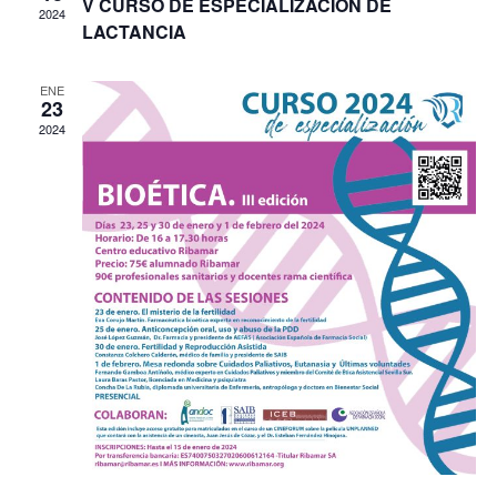
Ev
V CURSO DE ESPECIALIZACIÓN DE
2024
vista
LACTANCIA
de
ENE
23
Even
2024