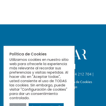
Política de Cookies
Utilizamos cookies en nuestro sitio
web para ofrecerle la experiencia
más relevante al recordar sus
preferencias y visitas repetidas. Al
Calle Fabiola, 26. 41004 Sevilla | 954 212 704 |
hacer clic en "Aceptar todas",
ribamar@ribamar.org
usted consiente el uso de TODAS
Aviso Legal
Política de Privacidad
Política de Cookies
las cookies. Sin embargo, puede
Términos y Condiciones de Pago
visitar "Configuración de cookies"
para dar un consentimiento
controlado.