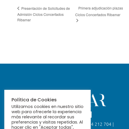
Primera adjudicación plazas
Presentación de Solicitudes de
Admisión Ciclos Concertados
Ciclos Concertados Ribamar
Ribamar
Política de Cookies
Utilizamos cookies en nuestro sitio
web para ofrecerle la experiencia
más relevante al recordar sus
preferencias y visitas repetidas. Al
Calle Fabiola, 26. 41004 Sevilla | 954 212 704 |
hacer clic en "Aceptar todas",
ribamar@ribamar.org