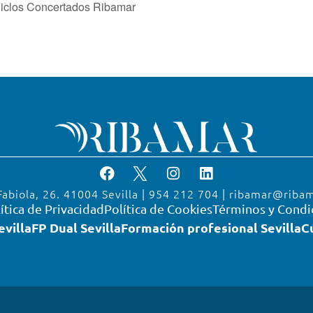
Ciclos Concertados Ribamar
Fabiola, 26. 41004 Sevilla | 954 212 704 | ribamar@riba
ítica de Privacidad
Política de Cookies
Términos y Condi
evilla
FP Dual Sevilla
Formación profesional Sevilla
C