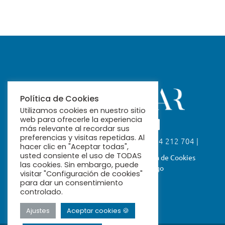
Política de Cookies
Utilizamos cookies en nuestro sitio
web para ofrecerle la experiencia
más relevante al recordar sus
preferencias y visitas repetidas. Al
Calle Fabiola, 26. 41004 Sevilla | 954 212 704 |
hacer clic en "Aceptar todas",
ribamar@ribamar.org
usted consiente el uso de TODAS
Aviso Legal
Política de Privacidad
Política de Cookies
las cookies. Sin embargo, puede
Términos y Condiciones de Pago
visitar "Configuración de cookies"
para dar un consentimiento
controlado.
Ajustes
Aceptar cookies 🍪