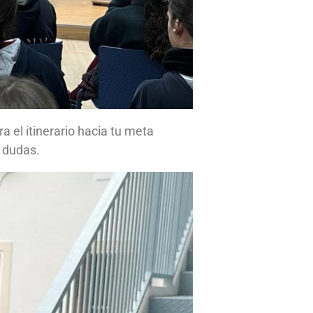
 el itinerario hacia tu meta
r dudas.