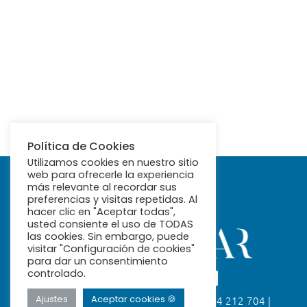
Política de Cookies
Utilizamos cookies en nuestro sitio
web para ofrecerle la experiencia
más relevante al recordar sus
preferencias y visitas repetidas. Al
hacer clic en "Aceptar todas",
usted consiente el uso de TODAS
las cookies. Sin embargo, puede
visitar "Configuración de cookies"
para dar un consentimiento
controlado.
Ajustes
Aceptar cookies 🍪
Calle Fabiola, 26. 41004 Sevilla | 954 212 704 |