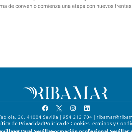
firma de convenio comienza una etapa con nuevos frentes 
Fabiola, 26. 41004 Sevilla | 954 212 704 | ribamar@riba
ítica de Privacidad
Política de Cookies
Términos y Condi
evilla
FP Dual Sevilla
Formación profesional Sevilla
C