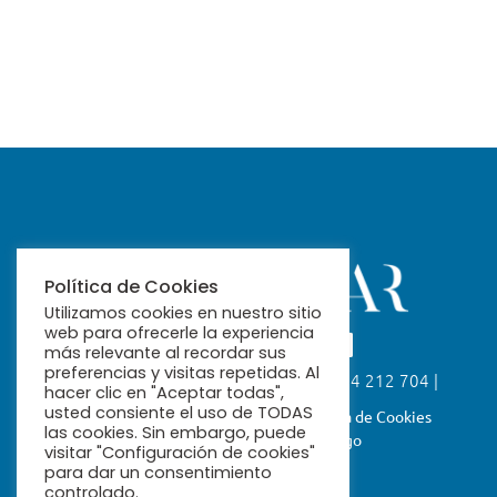
Política de Cookies
Utilizamos cookies en nuestro sitio
web para ofrecerle la experiencia
más relevante al recordar sus
preferencias y visitas repetidas. Al
Calle Fabiola, 26. 41004 Sevilla | 954 212 704 |
hacer clic en "Aceptar todas",
ribamar@ribamar.org
usted consiente el uso de TODAS
Aviso Legal
Política de Privacidad
Política de Cookies
las cookies. Sin embargo, puede
Términos y Condiciones de Pago
visitar "Configuración de cookies"
para dar un consentimiento
controlado.