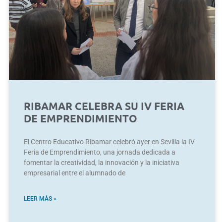
RIBAMAR CELEBRA SU IV FERIA
DE EMPRENDIMIENTO
El Centro Educativo Ribamar celebró ayer en Sevilla la IV
Feria de Emprendimiento, una jornada dedicada a
fomentar la creatividad, la innovación y la iniciativa
empresarial entre el alumnado de
LEER MÁS »