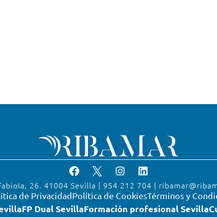
Fabiola, 26. 41004 Sevilla | 954 212 704 | ribamar@riba
ítica de Privacidad
Política de Cookies
Términos y Condi
evilla
FP Dual Sevilla
Formación profesional Sevilla
C