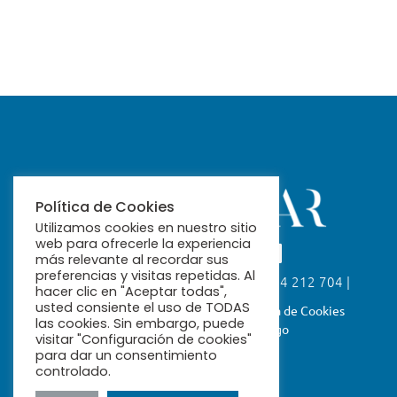
Política de Cookies
Utilizamos cookies en nuestro sitio
web para ofrecerle la experiencia
más relevante al recordar sus
preferencias y visitas repetidas. Al
Calle Fabiola, 26. 41004 Sevilla | 954 212 704 |
hacer clic en "Aceptar todas",
ribamar@ribamar.org
usted consiente el uso de TODAS
Aviso Legal
Política de Privacidad
Política de Cookies
las cookies. Sin embargo, puede
Términos y Condiciones de Pago
visitar "Configuración de cookies"
para dar un consentimiento
controlado.