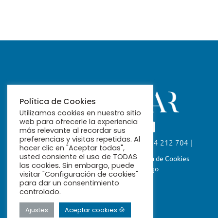
Política de Cookies
Utilizamos cookies en nuestro sitio
web para ofrecerle la experiencia
más relevante al recordar sus
preferencias y visitas repetidas. Al
Calle Fabiola, 26. 41004 Sevilla | 954 212 704 |
hacer clic en "Aceptar todas",
ribamar@ribamar.org
usted consiente el uso de TODAS
Aviso Legal
Política de Privacidad
Política de Cookies
las cookies. Sin embargo, puede
Términos y Condiciones de Pago
visitar "Configuración de cookies"
para dar un consentimiento
controlado.
Ajustes
Aceptar cookies 🍪