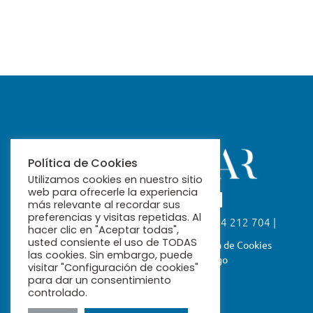
Política de Cookies
Utilizamos cookies en nuestro sitio
web para ofrecerle la experiencia
más relevante al recordar sus
preferencias y visitas repetidas. Al
Calle Fabiola, 26. 41004 Sevilla | 954 212 704 |
hacer clic en "Aceptar todas",
ribamar@ribamar.org
usted consiente el uso de TODAS
Aviso Legal
Política de Privacidad
Política de Cookies
las cookies. Sin embargo, puede
Términos y Condiciones de Pago
visitar "Configuración de cookies"
para dar un consentimiento
controlado.