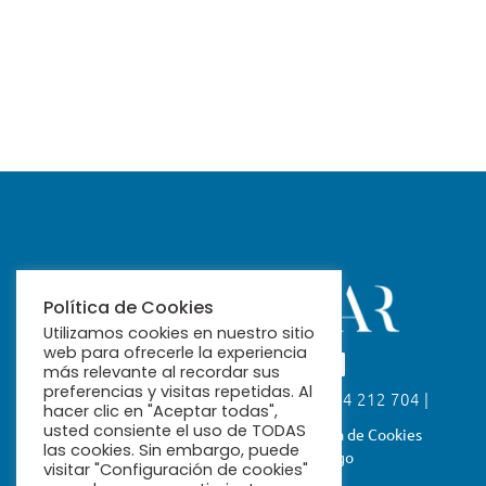
Política de Cookies
Utilizamos cookies en nuestro sitio
web para ofrecerle la experiencia
más relevante al recordar sus
preferencias y visitas repetidas. Al
Calle Fabiola, 26. 41004 Sevilla | 954 212 704 |
hacer clic en "Aceptar todas",
ribamar@ribamar.org
usted consiente el uso de TODAS
Aviso Legal
Política de Privacidad
Política de Cookies
las cookies. Sin embargo, puede
Términos y Condiciones de Pago
visitar "Configuración de cookies"