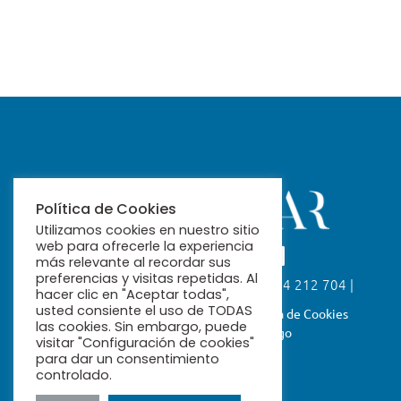
Política de Cookies
Utilizamos cookies en nuestro sitio
web para ofrecerle la experiencia
más relevante al recordar sus
preferencias y visitas repetidas. Al
Calle Fabiola, 26. 41004 Sevilla | 954 212 704 |
hacer clic en "Aceptar todas",
ribamar@ribamar.org
usted consiente el uso de TODAS
Aviso Legal
Política de Privacidad
Política de Cookies
las cookies. Sin embargo, puede
Términos y Condiciones de Pago
visitar "Configuración de cookies"
para dar un consentimiento
controlado.