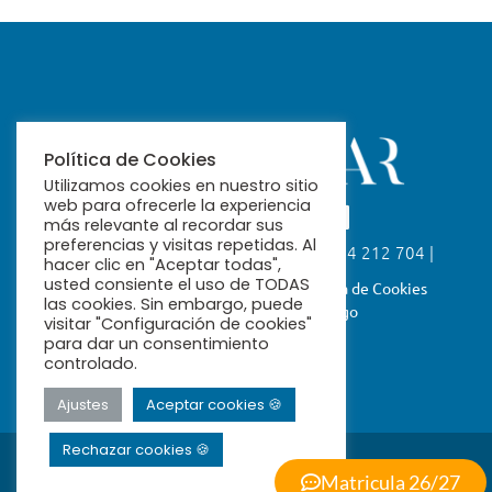
Política de Cookies
Utilizamos cookies en nuestro sitio
web para ofrecerle la experiencia
más relevante al recordar sus
preferencias y visitas repetidas. Al
Calle Fabiola, 26. 41004 Sevilla | 954 212 704 |
hacer clic en "Aceptar todas",
ribamar@ribamar.org
usted consiente el uso de TODAS
Aviso Legal
Política de Privacidad
Política de Cookies
las cookies. Sin embargo, puede
Términos y Condiciones de Pago
visitar "Configuración de cookies"
para dar un consentimiento
controlado.
Ajustes
Aceptar cookies 🍪
Rechazar cookies 🍪
© 2026 Ribamar
Powered by
Jumpers
Matricula 26/27