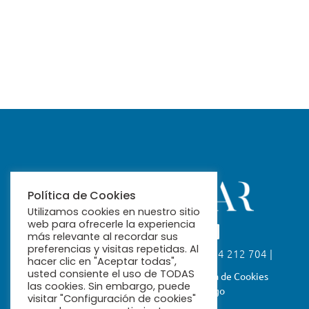
Política de Cookies
Utilizamos cookies en nuestro sitio
web para ofrecerle la experiencia
más relevante al recordar sus
preferencias y visitas repetidas. Al
Calle Fabiola, 26. 41004 Sevilla | 954 212 704 |
hacer clic en "Aceptar todas",
ribamar@ribamar.org
usted consiente el uso de TODAS
Aviso Legal
Política de Privacidad
Política de Cookies
las cookies. Sin embargo, puede
Términos y Condiciones de Pago
visitar "Configuración de cookies"