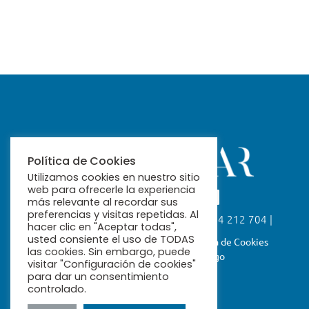
Política de Cookies
Utilizamos cookies en nuestro sitio
web para ofrecerle la experiencia
más relevante al recordar sus
preferencias y visitas repetidas. Al
Calle Fabiola, 26. 41004 Sevilla | 954 212 704 |
hacer clic en "Aceptar todas",
ribamar@ribamar.org
usted consiente el uso de TODAS
Aviso Legal
Política de Privacidad
Política de Cookies
las cookies. Sin embargo, puede
Términos y Condiciones de Pago
visitar "Configuración de cookies"
para dar un consentimiento
controlado.