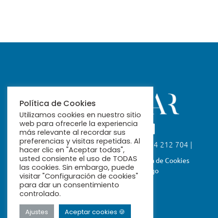
Política de Cookies
Utilizamos cookies en nuestro sitio
web para ofrecerle la experiencia
más relevante al recordar sus
preferencias y visitas repetidas. Al
Calle Fabiola, 26. 41004 Sevilla | 954 212 704 |
hacer clic en "Aceptar todas",
ribamar@ribamar.org
usted consiente el uso de TODAS
Aviso Legal
Política de Privacidad
Política de Cookies
las cookies. Sin embargo, puede
Términos y Condiciones de Pago
visitar "Configuración de cookies"
para dar un consentimiento
controlado.
Ajustes
Aceptar cookies 🍪