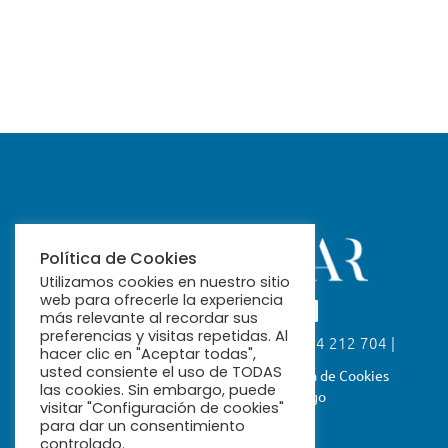
Política de Cookies
Utilizamos cookies en nuestro sitio
web para ofrecerle la experiencia
más relevante al recordar sus
preferencias y visitas repetidas. Al
Calle Fabiola, 26. 41004 Sevilla | 954 212 704 |
hacer clic en "Aceptar todas",
ribamar@ribamar.org
usted consiente el uso de TODAS
Aviso Legal
Política de Privacidad
Política de Cookies
las cookies. Sin embargo, puede
Términos y Condiciones de Pago
visitar "Configuración de cookies"
para dar un consentimiento
controlado.