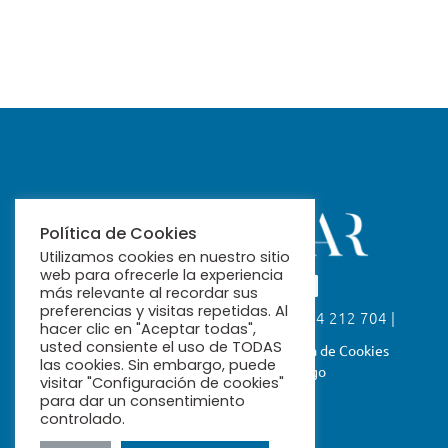
Política de Cookies
Utilizamos cookies en nuestro sitio
web para ofrecerle la experiencia
más relevante al recordar sus
preferencias y visitas repetidas. Al
Calle Fabiola, 26. 41004 Sevilla | 954 212 704 |
hacer clic en "Aceptar todas",
ribamar@ribamar.org
usted consiente el uso de TODAS
Aviso Legal
Política de Privacidad
Política de Cookies
las cookies. Sin embargo, puede
Términos y Condiciones de Pago
visitar "Configuración de cookies"
para dar un consentimiento
controlado.