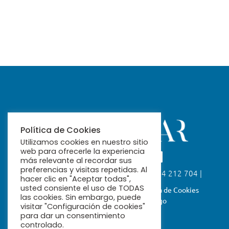
Política de Cookies
Utilizamos cookies en nuestro sitio
web para ofrecerle la experiencia
más relevante al recordar sus
preferencias y visitas repetidas. Al
Calle Fabiola, 26. 41004 Sevilla | 954 212 704 |
hacer clic en "Aceptar todas",
ribamar@ribamar.org
usted consiente el uso de TODAS
Aviso Legal
Política de Privacidad
Política de Cookies
las cookies. Sin embargo, puede
Términos y Condiciones de Pago
visitar "Configuración de cookies"
para dar un consentimiento
controlado.