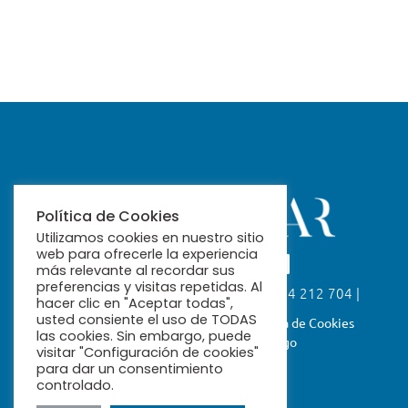
Política de Cookies
Utilizamos cookies en nuestro sitio
web para ofrecerle la experiencia
más relevante al recordar sus
preferencias y visitas repetidas. Al
Calle Fabiola, 26. 41004 Sevilla | 954 212 704 |
hacer clic en "Aceptar todas",
ribamar@ribamar.org
usted consiente el uso de TODAS
Aviso Legal
Política de Privacidad
Política de Cookies
las cookies. Sin embargo, puede
Términos y Condiciones de Pago
visitar "Configuración de cookies"
para dar un consentimiento
controlado.