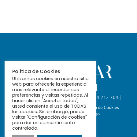
Política de Cookies
Utilizamos cookies en nuestro sitio
web para ofrecerle la experiencia
más relevante al recordar sus
preferencias y visitas repetidas. Al
Calle Fabiola, 26. 41004 Sevilla | 954 212 704 |
hacer clic en "Aceptar todas",
ribamar@ribamar.org
usted consiente el uso de TODAS
Aviso Legal
Política de Privacidad
Política de Cookies
las cookies. Sin embargo, puede
Términos y Condiciones de Pago
visitar "Configuración de cookies"
para dar un consentimiento
controlado.