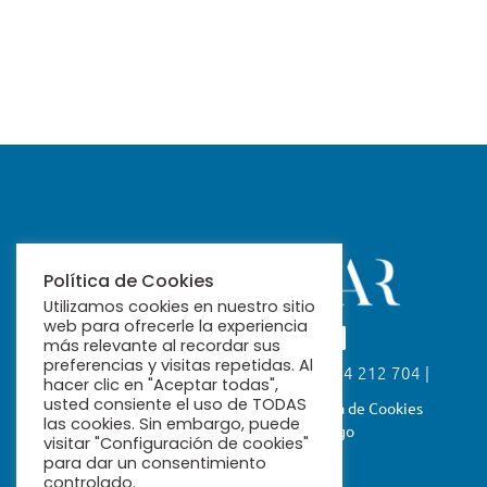
Política de Cookies
Utilizamos cookies en nuestro sitio
web para ofrecerle la experiencia
más relevante al recordar sus
preferencias y visitas repetidas. Al
Calle Fabiola, 26. 41004 Sevilla | 954 212 704 |
hacer clic en "Aceptar todas",
ribamar@ribamar.org
usted consiente el uso de TODAS
Aviso Legal
Política de Privacidad
Política de Cookies
las cookies. Sin embargo, puede
Términos y Condiciones de Pago
visitar "Configuración de cookies"
para dar un consentimiento
controlado.