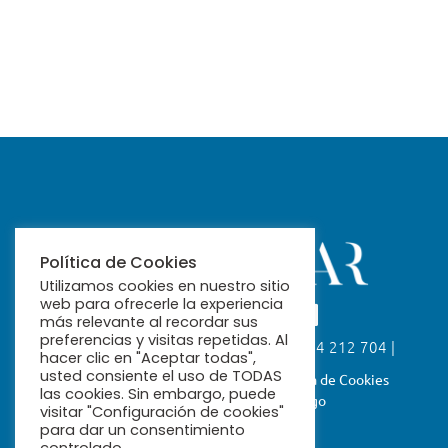
Política de Cookies
Utilizamos cookies en nuestro sitio
web para ofrecerle la experiencia
más relevante al recordar sus
preferencias y visitas repetidas. Al
Calle Fabiola, 26. 41004 Sevilla | 954 212 704 |
hacer clic en "Aceptar todas",
ribamar@ribamar.org
usted consiente el uso de TODAS
Aviso Legal
Política de Privacidad
Política de Cookies
las cookies. Sin embargo, puede
Términos y Condiciones de Pago
visitar "Configuración de cookies"
para dar un consentimiento