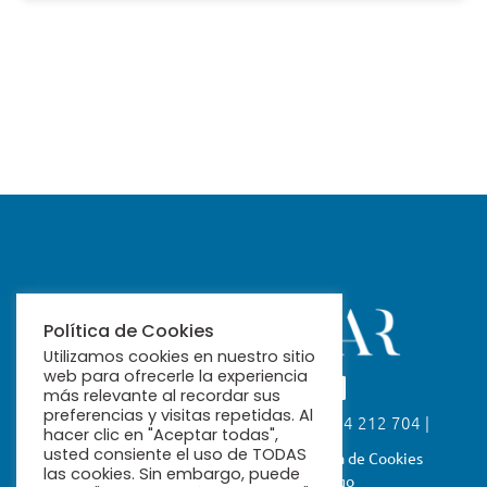
Política de Cookies
Utilizamos cookies en nuestro sitio
web para ofrecerle la experiencia
más relevante al recordar sus
preferencias y visitas repetidas. Al
Calle Fabiola, 26. 41004 Sevilla | 954 212 704 |
hacer clic en "Aceptar todas",
ribamar@ribamar.org
usted consiente el uso de TODAS
Aviso Legal
Política de Privacidad
Política de Cookies
las cookies. Sin embargo, puede
Términos y Condiciones de Pago