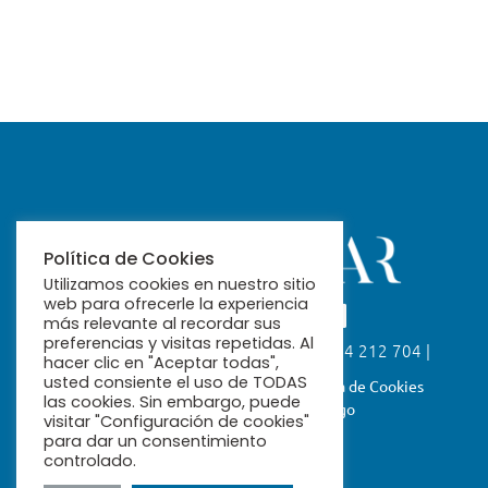
Política de Cookies
Utilizamos cookies en nuestro sitio
web para ofrecerle la experiencia
más relevante al recordar sus
preferencias y visitas repetidas. Al
Calle Fabiola, 26. 41004 Sevilla | 954 212 704 |
hacer clic en "Aceptar todas",
ribamar@ribamar.org
usted consiente el uso de TODAS
Aviso Legal
Política de Privacidad
Política de Cookies
las cookies. Sin embargo, puede
Términos y Condiciones de Pago
visitar "Configuración de cookies"
para dar un consentimiento
controlado.