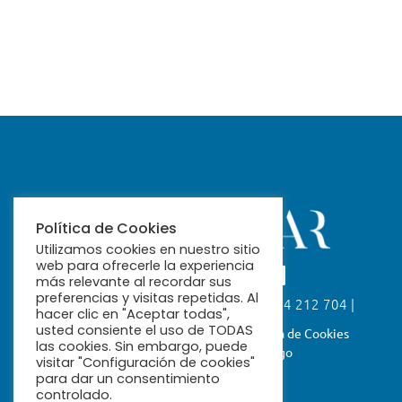
Política de Cookies
Utilizamos cookies en nuestro sitio
web para ofrecerle la experiencia
más relevante al recordar sus
preferencias y visitas repetidas. Al
Calle Fabiola, 26. 41004 Sevilla | 954 212 704 |
hacer clic en "Aceptar todas",
ribamar@ribamar.org
usted consiente el uso de TODAS
Aviso Legal
Política de Privacidad
Política de Cookies
las cookies. Sin embargo, puede
Términos y Condiciones de Pago
visitar "Configuración de cookies"
para dar un consentimiento
controlado.