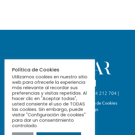
Política de Cookies
Utilizamos cookies en nuestro sitio
web para ofrecerle la experiencia
más relevante al recordar sus
Calle Fabiola, 26. 41004 Sevilla | 954 212 704 |
preferencias y visitas repetidas. Al
ribamar@ribamar.org
hacer clic en "Aceptar todas",
Aviso Legal
Política de Privacidad
Política de Cookies
usted consiente el uso de TODAS
Términos y Condiciones de Pago
las cookies. Sin embargo, puede
visitar "Configuración de cookies"
para dar un consentimiento
controlado.