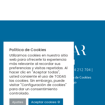
Política de Cookies
Utilizamos cookies en nuestro sitio
web para ofrecerle la experiencia
más relevante al recordar sus
preferencias y visitas repetidas. Al
Calle Fabiola, 26. 41004 Sevilla | 954 212 704 |
hacer clic en "Aceptar todas",
ribamar@ribamar.org
usted consiente el uso de TODAS
Aviso Legal
Política de Privacidad
Política de Cookies
las cookies. Sin embargo, puede
Términos y Condiciones de Pago
visitar "Configuración de cookies"
para dar un consentimiento
controlado.
Ajustes
Aceptar cookies 🍪