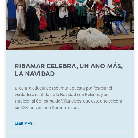
RIBAMAR CELEBRA, UN AÑO MÁS,
LA NAVIDAD
El centro educativo Ribamar apuesta por festejar el
verdadero sentido de la Navidad con Belenes y su
tradicional Concurso de Villancicos, que este año celebra
su XXV aniversario Durante estas
LEER MÁS »