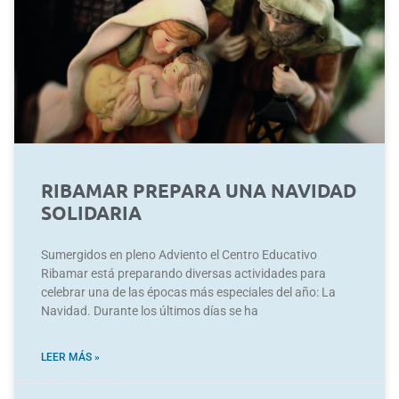
RIBAMAR PREPARA UNA NAVIDAD
SOLIDARIA
Sumergidos en pleno Adviento el Centro Educativo
Ribamar está preparando diversas actividades para
celebrar una de las épocas más especiales del año: La
Navidad. Durante los últimos días se ha
LEER MÁS »