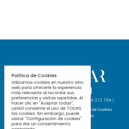
Política de Cookies
Utilizamos cookies en nuestro sitio
web para ofrecerle la experiencia
más relevante al recordar sus
preferencias y visitas repetidas. Al
Calle Fabiola, 26. 41004 Sevilla | 954 212 704 |
hacer clic en "Aceptar todas",
ribamar@ribamar.org
usted consiente el uso de TODAS
Aviso Legal
Política de Privacidad
Política de Cookies
las cookies. Sin embargo, puede
Términos y Condiciones de Pago
visitar "Configuración de cookies"
para dar un consentimiento