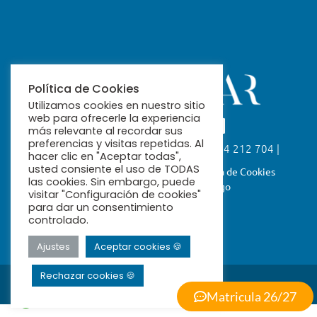
Política de Cookies
Utilizamos cookies en nuestro sitio
web para ofrecerle la experiencia
más relevante al recordar sus
preferencias y visitas repetidas. Al
Calle Fabiola, 26. 41004 Sevilla | 954 212 704 |
hacer clic en "Aceptar todas",
ribamar@ribamar.org
usted consiente el uso de TODAS
Aviso Legal
Política de Privacidad
Política de Cookies
las cookies. Sin embargo, puede
Términos y Condiciones de Pago
visitar "Configuración de cookies"
para dar un consentimiento
controlado.
Ajustes
Aceptar cookies 🍪
Rechazar cookies 🍪
© 2026 Ribamar
Powered by
Jumpers
Matricula 26/27