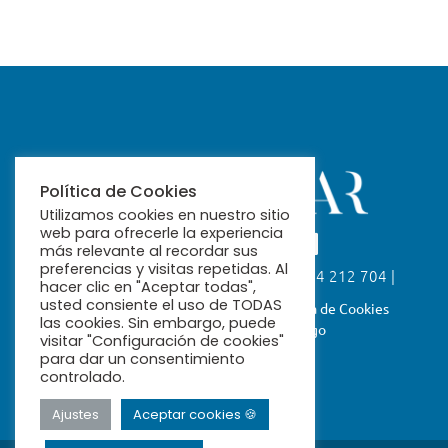
Política de Cookies
Utilizamos cookies en nuestro sitio
web para ofrecerle la experiencia
más relevante al recordar sus
preferencias y visitas repetidas. Al
Calle Fabiola, 26. 41004 Sevilla | 954 212 704 |
hacer clic en "Aceptar todas",
ribamar@ribamar.org
usted consiente el uso de TODAS
Aviso Legal
Política de Privacidad
Política de Cookies
las cookies. Sin embargo, puede
Términos y Condiciones de Pago
visitar "Configuración de cookies"
para dar un consentimiento
controlado.
Ajustes
Aceptar cookies 🍪