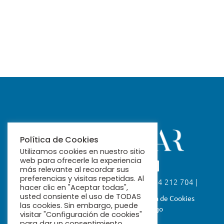
Política de Cookies
Utilizamos cookies en nuestro sitio
web para ofrecerle la experiencia
más relevante al recordar sus
preferencias y visitas repetidas. Al
Calle Fabiola, 26. 41004 Sevilla | 954 212 704 |
hacer clic en "Aceptar todas",
ribamar@ribamar.org
usted consiente el uso de TODAS
Aviso Legal
Política de Privacidad
Política de Cookies
las cookies. Sin embargo, puede
Términos y Condiciones de Pago
visitar "Configuración de cookies"
para dar un consentimiento