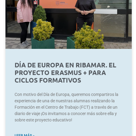
DÍA DE EUROPA EN RIBAMAR. EL
PROYECTO ERASMUS + PARA
CICLOS FORMATIVOS
Con motivo del Día de Europa, queremos compartiros la
experiencia de una de nuestras alumnas realizando la
Formación en el Centro de Trabajo (FCT) a través de un
diario de viaje ¡Os invitamos a conocer más sobre ella y
sobre este proyecto educativo!
LEER MÁS »