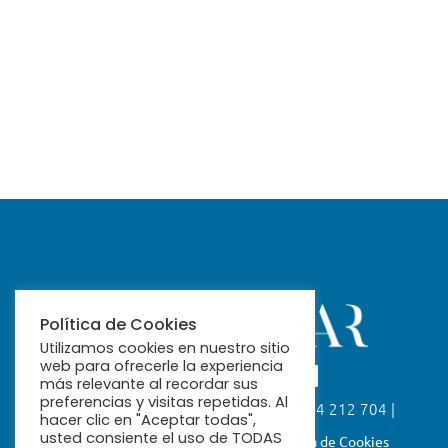
Política de Cookies
Utilizamos cookies en nuestro sitio
web para ofrecerle la experiencia
más relevante al recordar sus
preferencias y visitas repetidas. Al
Calle Fabiola, 26. 41004 Sevilla | 954 212 704 |
hacer clic en "Aceptar todas",
ribamar@ribamar.org
usted consiente el uso de TODAS
Aviso Legal
Política de Privacidad
Política de Cookies