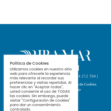
Política de Cookies
Utilizamos cookies en nuestro sitio
web para ofrecerle la experiencia
Calle Fabiola, 26. 41004 Sevilla | 954 212 704 |
más relevante al recordar sus
ribamar@ribamar.org
preferencias y visitas repetidas. Al
Aviso Legal
Política de Privacidad
Política de Cookies
hacer clic en "Aceptar todas",
Términos y Condiciones de Pago
usted consiente el uso de TODAS
las cookies. Sin embargo, puede
visitar "Configuración de cookies"
para dar un consentimiento
controlado.