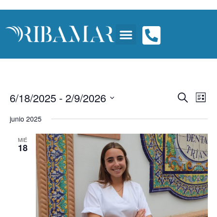
Nave
Na
6/18/2025
 - 
2/9/2026
BUSCAR
LISTA
Seleccionar
d
de
fecha.
junio 2025
vi
búsq
MIÉ
d
18
y
Ev
vista
de
Even